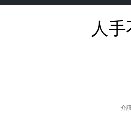
人手
Skip
to
content
介