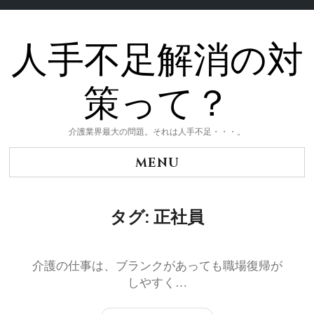
人手不足解消の対
Skip
to
content
策って？
介護業界最大の問題。それは人手不足・・・。
MENU
タグ:
正社員
介護の仕事は、ブランクがあっても職場復帰が
しやすく…